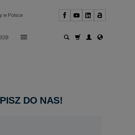
my w Polsce
B2B
PISZ DO NAS!