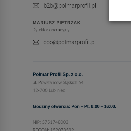
b2b@polmarprofil.pl
MARIUSZ PIETRZAK
Dyrektor operacyjny
coo@polmarprofil.pl
Polmar Profil Sp. z o.o.
ul. Powstańców Śląskich 64
42-700 Lubliniec
Godziny otwarcia: Pon – Pt. 8:00 – 16:00.
NIP: 5751748003
REGON: 152078599