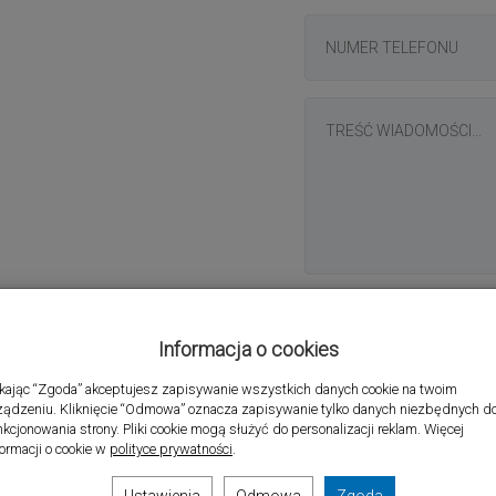
Informacja o cookies
Nie jestem robote
ikając “Zgoda” akceptujesz zapisywanie wszystkich danych cookie na twoim
ządzeniu. Kliknięcie “Odmowa” oznacza zapisywanie tylko danych niezbędnych d
nkcjonowania strony. Pliki cookie mogą służyć do personalizacji reklam. Więcej
formacji o cookie w
polityce prywatności
.