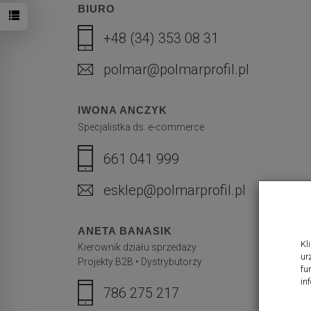
BIURO
+48 (34) 353 08 31
polmar@polmarprofil.pl
IWONA ANCZYK
Specjalistka ds. e-commerce
661 041 999
esklep@polmarprofil.pl
ANETA BANASIK
Kl
Kierownik działu sprzedaży
ur
Projekty B2B • Dystrybutorzy
fu
in
786 275 217