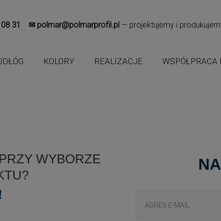
 08 31
✉
polmar@polmarprofil.pl
— projektujemy i produkuje
ODŁÓG
KOLORY
REALIZACJE
WSPÓŁPRACA 
 PRZY WYBORZE
NA
KTU?
!